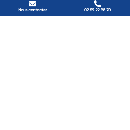
Nous contacter
Villes
Nous contacter
02 59 22 98 70
Nos adresses
Louviers
45 avenue Winston Churchill, Louviers, France
Pont-Audemer
9 Rue du Président Georges Pompidou, Pont-Audemer, France
Rouen
40 rue St Sever, Rouen, France
Agence de
Pont-Audemer
06 99 87 70 91