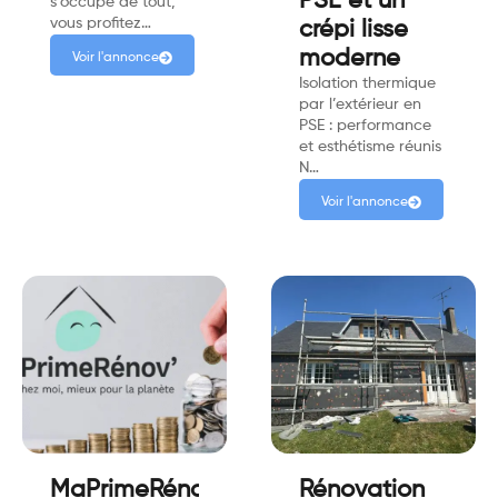
PSE et un
s’occupe de tout,
vous profitez…
crépi lisse
moderne
Voir l'annonce
Isolation thermique
par l’extérieur en
PSE : performance
et esthétisme réunis
N…
Voir l'annonce
MaPrimeRénov’
Rénovation