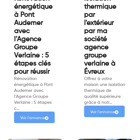
énergétique
thermique
à Pont
par
Audemer
l'extérieur
avec
par ma
l’Agence
société
Groupe
agence
Verlaine : 5
groupe
étapes clés
verlaine à
pour réussir
Évreux
Rénovation
Offrez à votre
énergétique à Pont
maison une isolation
Audemer avec
thermique de
l’Agence Groupe
qualité supérieure
Verlaine : 5 étapes
grâce à notr…
c…
Voir l'annonce
Voir l'annonce