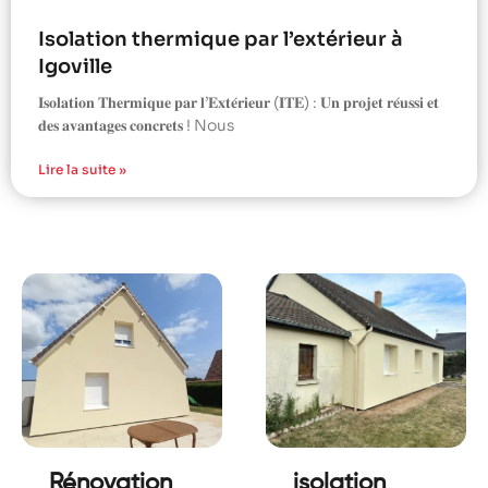
Isolation thermique par l’extérieur à
Igoville
𝐈𝐬𝐨𝐥𝐚𝐭𝐢𝐨𝐧 𝐓𝐡𝐞𝐫𝐦𝐢𝐪𝐮𝐞 𝐩𝐚𝐫 𝐥’𝐄𝐱𝐭𝐞́𝐫𝐢𝐞𝐮𝐫 (𝐈𝐓𝐄) : 𝐔𝐧 𝐩𝐫𝐨𝐣𝐞𝐭 𝐫𝐞́𝐮𝐬𝐬𝐢 𝐞𝐭
𝐝𝐞𝐬 𝐚𝐯𝐚𝐧𝐭𝐚𝐠𝐞𝐬 𝐜𝐨𝐧𝐜𝐫𝐞𝐭𝐬 ! Nous
Lire la suite »
Rénovation
isolation