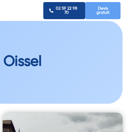
02 59 22 98
Devis
70
gratuit
 Oissel