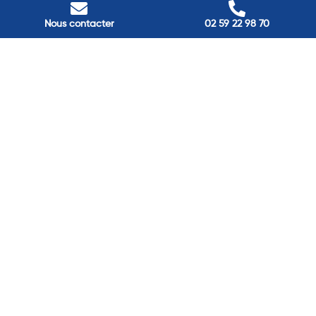
Nos adresses
Nous contacter
02 59 22 98 70
Louviers
45 avenue Winston Churchill, Louviers, France
Pont-Audemer
9 Rue du Président Georges Pompidou, Pont-Audemer, France
Rouen
40 rue St Sever, Rouen, France
Agence de
Pont-Audemer
06 99 87 70 91
Agence de
Louviers