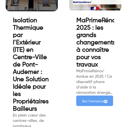
Isolation
MaPrimeRénov’
Thermique
2025 : les
par
grands
l’Extérieur
changements
(ITE) en
à connaître
Centre-Ville
pour vos
de Pont-
travaux
Audemer :
MaPrimeRénov’
évolue en 2025 ! Ce
Une Solution
dispositif phare
Idéale pour
d’aide à la
rénovation énergé…
les
Propriétaires
Voir l'annonce
Bailleurs
En plein cœur des
centres-villes, de
nombreux