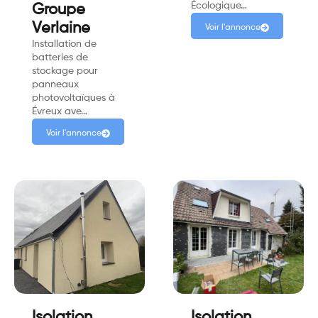
Écologique…
Groupe
Verlaine
Voir l'annonce
Installation de
batteries de
stockage pour
panneaux
photovoltaïques à
Évreux ave…
Voir l'annonce
Isolation
Isolation