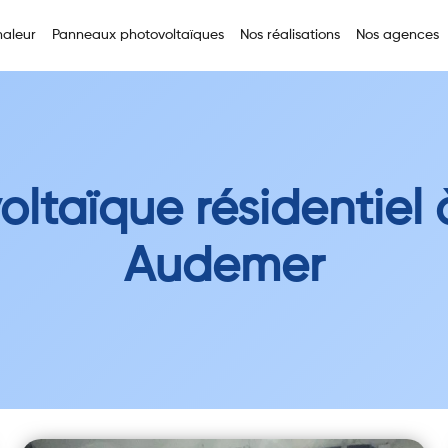
aleur
Panneaux photovoltaïques
Nos réalisations
Nos agences
oltaïque résidentiel 
Audemer