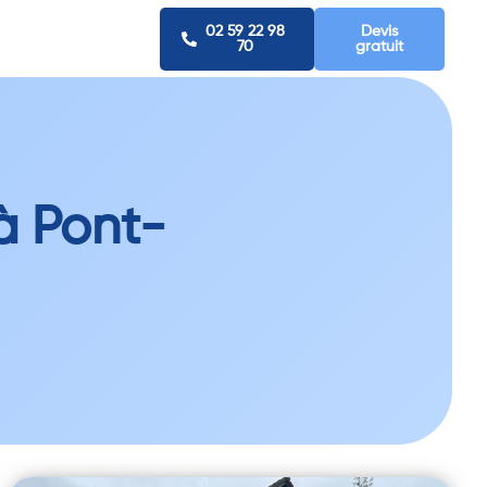
02 59 22 98
Devis
70
gratuit
à Pont-