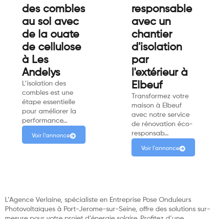
des combles
responsable
au sol avec
avec un
de la ouate
chantier
de cellulose
d'isolation
à Les
par
Andelys
l'extérieur à
L’isolation des
Elbeuf
combles est une
Transformez votre
étape essentielle
maison à Elbeuf
pour améliorer la
avec notre service
performance…
de rénovation éco-
responsab…
Voir l'annonce
Voir l'annonce
L’Agence Verlaine, spécialiste en Entreprise Pose Onduleurs
Photovoltaïques à Port-Jerome-sur-Seine, offre des solutions sur-
mesure pour votre projet d’énergie solaire. Profitez d’une