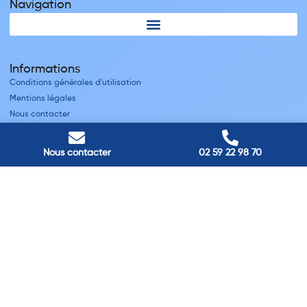
Navigation
Informations
Conditions générales d'utilisation
Mentions légales
Nous contacter
Villes
Nous contacter
02 59 22 98 70
Nos adresses
Louviers
45 avenue Winston Churchill, Louviers, France
Pont-Audemer
9 Rue du Président Georges Pompidou, Pont-Audemer, France
Rouen
40 rue St Sever, Rouen, France