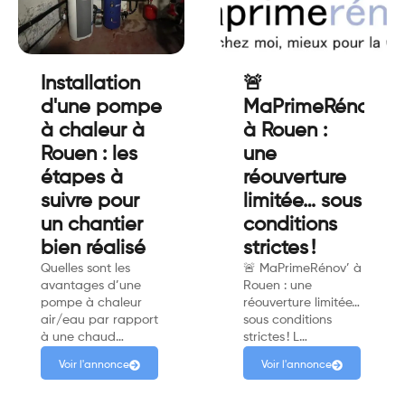
Installation
🚨
d'une pompe
MaPrimeRénov'
à chaleur à
à Rouen :
Rouen : les
une
étapes à
réouverture
suivre pour
limitée… sous
un chantier
conditions
bien réalisé
strictes !
Quelles sont les
🚨 MaPrimeRénov’ à
avantages d’une
Rouen : une
pompe à chaleur
réouverture limitée…
air/eau par rapport
sous conditions
à une chaud…
strictes ! L…
Voir l'annonce
Voir l'annonce