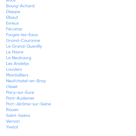
Boos
Bourg-Achard
Dieppe
Elbeuf
Evreux
Fécamp
Forges-les-Eaux
Grand-Couronne
Le Grand-Quevilly
Le Havre
Le Neubourg
Les Andelys
Louviers
Montivilliers
Neufchatel-en-Bray
Oissel
Pacy-sur-Eure
Pont-Audemer
Port-Jérôme-sur-Seine
Rouen
Saint-Saëns
Vernon
Yvetot