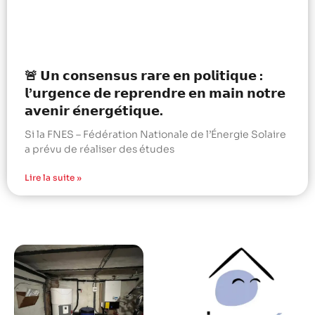
🚨 𝗨𝗻 𝗰𝗼𝗻𝘀𝗲𝗻𝘀𝘂𝘀 𝗿𝗮𝗿𝗲 𝗲𝗻 𝗽𝗼𝗹𝗶𝘁𝗶𝗾𝘂𝗲 :
𝗹’𝘂𝗿𝗴𝗲𝗻𝗰𝗲 𝗱𝗲 𝗿𝗲𝗽𝗿𝗲𝗻𝗱𝗿𝗲 𝗲𝗻 𝗺𝗮𝗶𝗻 𝗻𝗼𝘁𝗿𝗲
𝗮𝘃𝗲𝗻𝗶𝗿 𝗲́𝗻𝗲𝗿𝗴𝗲́𝘁𝗶𝗾𝘂𝗲.
Si la FNES – Fédération Nationale de l’Énergie Solaire
a prévu de réaliser des études
Lire la suite »