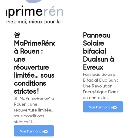
🚨
Panneau
MaPrimeRénov'
Solaire
à Rouen :
bifacial
une
Dualsun à
réouverture
Evreux
limitée… sous
Panneau Solaire
Bifacial DualSun :
conditions
Une Révolution
strictes !
Énergétique Dans
un contexte…
🚨 MaPrimeRénov’ à
Rouen : une
Voir l'annonce
réouverture limitée…
sous conditions
strictes ! L…
Voir l'annonce