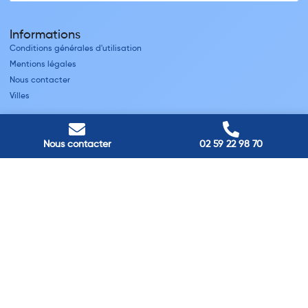
Informations
Conditions générales d'utilisation
Mentions légales
Nous contacter
Villes
Nos adresses
Louviers
Nous contacter
02 59 22 98 70
45 avenue Winston Churchill, Louviers, France
Pont-Audemer
9 Rue du Président Georges Pompidou, Pont-Audemer, France
Rouen
40 rue St Sever, Rouen, France
Agence de
Pont-Audemer
06 99 87 70 91