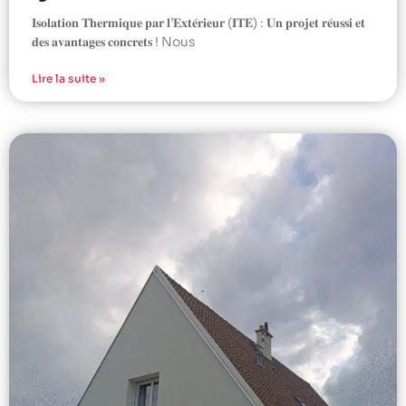
𝐈𝐬𝐨𝐥𝐚𝐭𝐢𝐨𝐧 𝐓𝐡𝐞𝐫𝐦𝐢𝐪𝐮𝐞 𝐩𝐚𝐫 𝐥’𝐄𝐱𝐭𝐞́𝐫𝐢𝐞𝐮𝐫 (𝐈𝐓𝐄) : 𝐔𝐧 𝐩𝐫𝐨𝐣𝐞𝐭 𝐫𝐞́𝐮𝐬𝐬𝐢 𝐞𝐭
𝐝𝐞𝐬 𝐚𝐯𝐚𝐧𝐭𝐚𝐠𝐞𝐬 𝐜𝐨𝐧𝐜𝐫𝐞𝐭𝐬 ! Nous
Lire la suite »