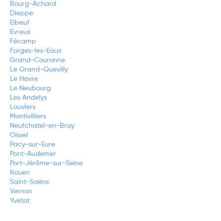
Bourg-Achard
Dieppe
Elbeuf
Evreux
Fécamp
Forges-les-Eaux
Grand-Couronne
Le Grand-Quevilly
Le Havre
Le Neubourg
Les Andelys
Louviers
Montivilliers
Neufchatel-en-Bray
Oissel
Pacy-sur-Eure
Pont-Audemer
Port-Jérôme-sur-Seine
Rouen
Saint-Saëns
Vernon
Yvetot