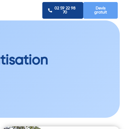
02 59 22 98
Devis
70
gratuit
tisation