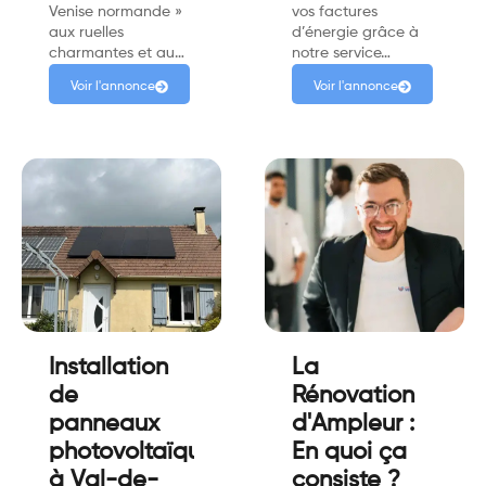
Venise normande »
vos factures
aux ruelles
d’énergie grâce à
charmantes et au…
notre service…
Voir l'annonce
Voir l'annonce
Installation
La
de
Rénovation
panneaux
d'Ampleur :
photovoltaïques
En quoi ça
à Val-de-
consiste ?