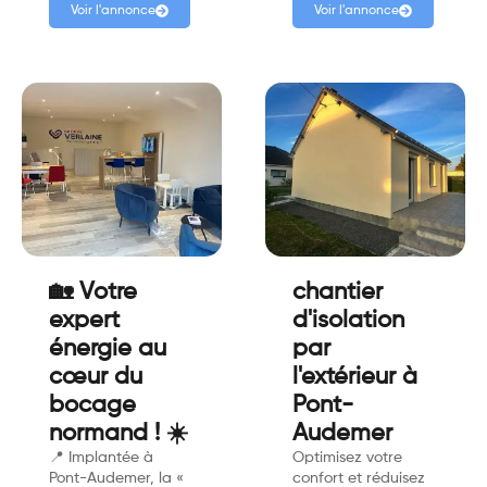
Voir l'annonce
Voir l'annonce
🏡 Votre
chantier
expert
d'isolation
énergie au
par
cœur du
l'extérieur à
bocage
Pont-
normand ! ☀️
Audemer
📍 Implantée à
Optimisez votre
Pont-Audemer, la «
confort et réduisez