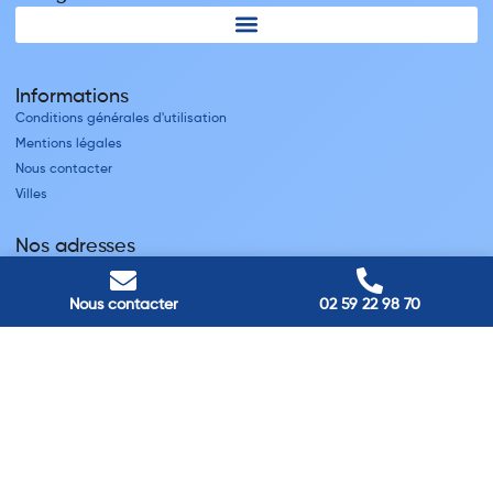
Informations
Conditions générales d'utilisation
Mentions légales
Nous contacter
Villes
Nos adresses
Louviers
45 avenue Winston Churchill, Louviers, France
Nous contacter
02 59 22 98 70
Pont-Audemer
9 Rue du Président Georges Pompidou, Pont-Audemer, France
Rouen
40 rue St Sever, Rouen, France
Agence de
Pont-Audemer