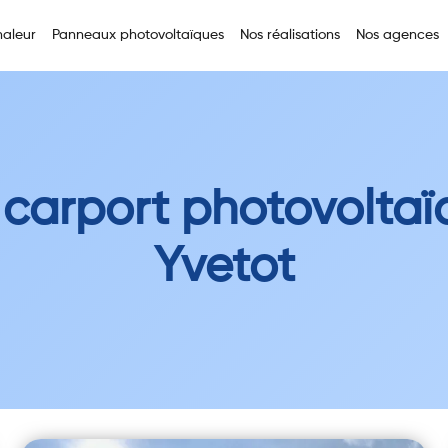
aleur
Panneaux photovoltaïques
Nos réalisations
Nos agences
 carport photovoltaï
Yvetot