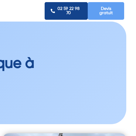
02 59 22 98
Devis
70
gratuit
que à