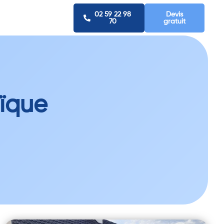
02 59 22 98
Devis
70
gratuit
aïque