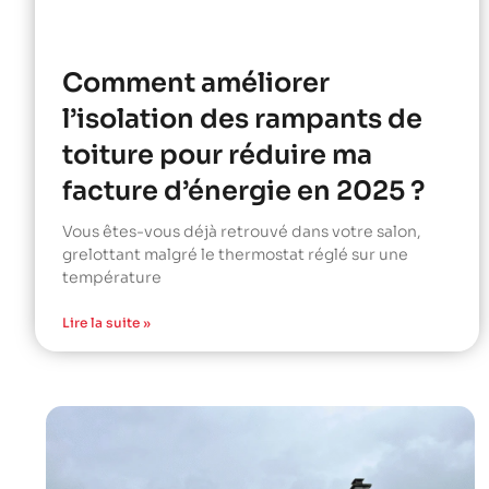
Comment améliorer
l’isolation des rampants de
toiture pour réduire ma
facture d’énergie en 2025 ?
Vous êtes-vous déjà retrouvé dans votre salon,
grelottant malgré le thermostat réglé sur une
température
Lire la suite »