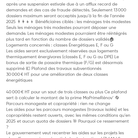
après une suspension estivale due à un afflux record de
demandes et des cas de fraude détectés. Seulement 13 000
dossiers maximum seront acceptés jusqu’à la fin de l’année
2025 👨‍👩‍👧‍👦 Bénéficiaires ciblés : les ménages très modestes
Seuls les ménages très modestes pourront déposer une
demande. Les ménages modestes pourraient être réintégrés
plus tard en fonction du nombre de dossiers validés🏠
Logements concernés : classes Énergétiques E, F ou G
Les aides seront exclusivement réservées aux logements
thermiquement énergivores (classés E, F ou G au DPE) Le
bonus de sortie de passoire thermique (F/G) est désormais
supprimé 💶 Plafond des travaux subventionnés
30 000 € HT pour une amélioration de deux classes
énergétiques
40 000 € HT pour un saut de trois classes ou plus Ce plafond
sert à calculer le montant de la prime MaPrimeRénov’ 🔄
Parcours monogeste et copropriété : rien ne change
Les aides pour les parcours monogestes (travaux isolés) et les
copropriétés restent ouverts, avec les mêmes conditions qu’en
2025 et aucun quota de dossiers 🎯 Pourquoi ce resserrement
?
Le gouvernement veut recentrer les aides sur les projets les