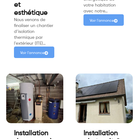
et
votre habitation
avec notre…
esthétique
Nous venons de
Voir l'annonce
finaliser un chantier
d’isolation
thermique par
l’extérieur (ITE)…
Voir l'annonce
Installation
Installation