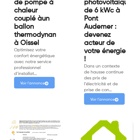
de pompe à
photovoltaïque
chaleur
de 6 kWc à
couplé àun
Pont
ballon
Audemer :
thermodynamique
devenez
à Oissel
acteur de
Optimisez votre
votre énergie
confort énergétique
!
avec notre service
Dans un contexte
professionnel
de hausse continue
d’installat…
des prix de
Voir l'annonce
l’électricité et de
prise de con…
Voir l'annonce