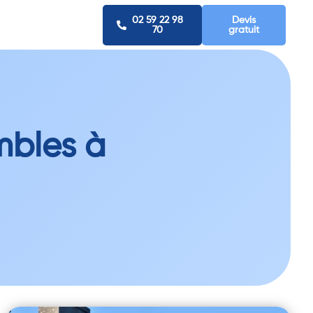
02 59 22 98
Devis
70
gratuit
mbles à