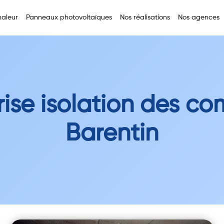
aleur
Panneaux photovoltaïques
Nos réalisations
Nos agences
rise isolation des co
Barentin