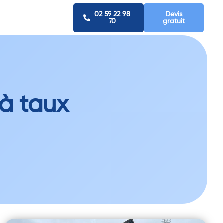
02 59 22 98
Devis
70
gratuit
 à taux