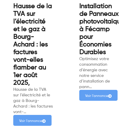
Hausse de la
Installation
TVA sur
de Panneaux
l’électricité
photovoltaïques
et le gaz à
à Fécamp
Bourg-
pour
Achard : les
Économies
factures
Durables
vont-elles
Optimisez votre
consommation
flamber au
d’énergie avec
1er août
notre service
d’installation de
2025,
pann…
Hausse de la TVA
sur l’électricité et le
Voir l'annonce
gaz à Bourg-
Achard : les factures
vont-…
Voir l'annonce