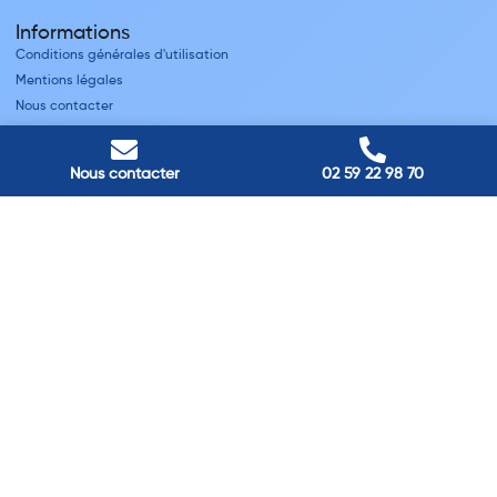
Informations
Conditions générales d'utilisation
Mentions légales
Nous contacter
Villes
Nous contacter
02 59 22 98 70
Nos adresses
Louviers
45 avenue Winston Churchill, Louviers, France
Pont-Audemer
9 Rue du Président Georges Pompidou, Pont-Audemer, France
Rouen
40 rue St Sever, Rouen, France
Agence de
Pont-Audemer
06 99 87 70 91