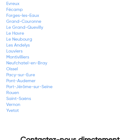
Evreux
Fécamp
Forges-les-Eaux
Grand-Couronne
Le Grand-Quevilly
Le Havre
Le Neubourg
Les Andelys
Louviers
Montivilliers
Neufchatel-en-Bray
Oissel
Pacy-sur-Eure
Pont-Audemer
Port-Jérôme-sur-Seine
Rouen
Saint-Saëns
Vernon
Yvetot
Contactez-nous directement