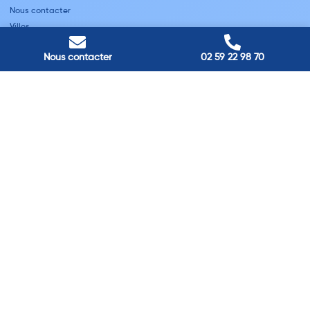
Nous contacter
Villes
Nous contacter
02 59 22 98 70
Nos adresses
Louviers
45 avenue Winston Churchill, Louviers, France
Pont-Audemer
9 Rue du Président Georges Pompidou, Pont-Audemer, France
Rouen
40 rue St Sever, Rouen, France
Agence de
Pont-Audemer
06 99 87 70 91