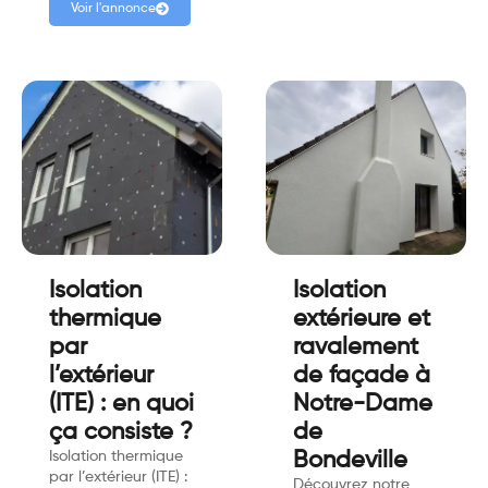
Voir l'annonce
Isolation
Isolation
thermique
extérieure et
par
ravalement
l’extérieur
de façade à
(ITE) : en quoi
Notre-Dame
ça consiste ?
de
Isolation thermique
Bondeville
par l’extérieur (ITE) :
Découvrez notre