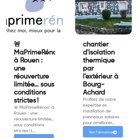
🚨
chantier
MaPrimeRénov'
d'isolation
à Rouen :
thermique
une
par
réouverture
l'extérieur à
limitée… sous
Bourg-
conditions
Achard
strictes !
Profitez de notre
expertise en
🚨 MaPrimeRénov’ à
installation de
Rouen : une
panneaux solaires
réouverture limitée…
pour améliorer…
sous conditions
strictes ! L…
Voir l'annonce