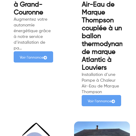
à Grand-
Air-Eau de
Couronne
Marque
Augmentez votre
Thompson
autonomie
couplée à un
énergétique grâce
ballon
à notre service
d’installation de
thermodynamiqu
pa…
de marque
Voir l'annonce
Atlantic à
Louviers
Installation d’une
Pompe à Chaleur
Air-Eau de Marque
Thompson
Voir l'annonce