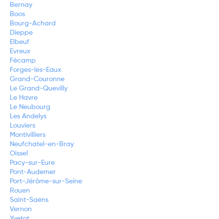
Bernay
Boos
Bourg-Achard
Dieppe
Elbeuf
Evreux
Fécamp
Forges-les-Eaux
Grand-Couronne
Le Grand-Quevilly
Le Havre
Le Neubourg
Les Andelys
Louviers
Montivilliers
Neufchatel-en-Bray
Oissel
Pacy-sur-Eure
Pont-Audemer
Port-Jérôme-sur-Seine
Rouen
Saint-Saëns
Vernon
Yvetot