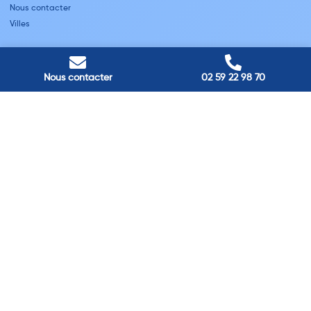
Nous contacter
Villes
Nos adresses
Louviers
Nous contacter
02 59 22 98 70
45 avenue Winston Churchill, Louviers, France
Pont-Audemer
9 Rue du Président Georges Pompidou, Pont-Audemer, France
Rouen
40 rue St Sever, Rouen, France
Agence de
Pont-Audemer
06 99 87 70 91