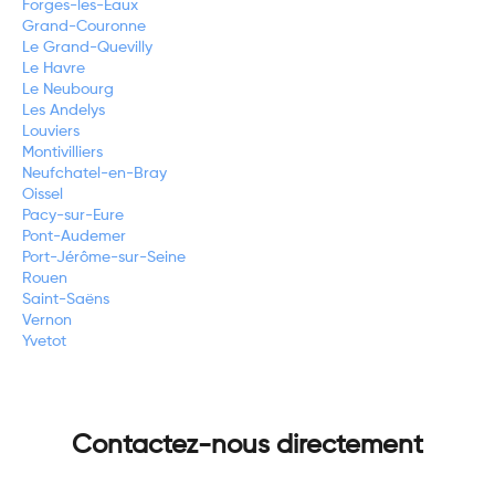
Forges-les-Eaux
Grand-Couronne
Le Grand-Quevilly
Le Havre
Le Neubourg
Les Andelys
Louviers
Montivilliers
Neufchatel-en-Bray
Oissel
Pacy-sur-Eure
Pont-Audemer
Port-Jérôme-sur-Seine
Rouen
Saint-Saëns
Vernon
Yvetot
Contactez-nous directement