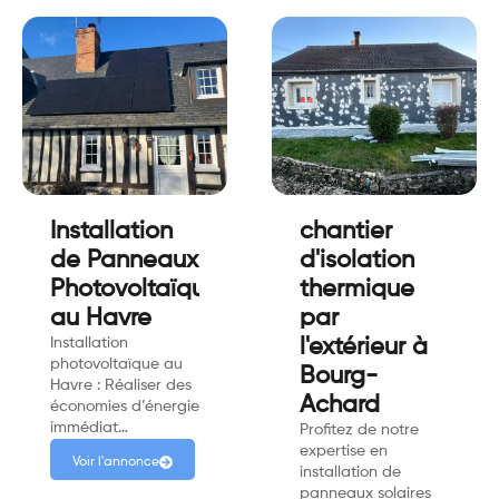
Installation
chantier
de Panneaux
d'isolation
Photovoltaïque
thermique
au Havre
par
Installation
l'extérieur à
photovoltaïque au
Bourg-
Havre : Réaliser des
Achard
économies d’énergie
immédiat…
Profitez de notre
expertise en
Voir l'annonce
installation de
panneaux solaires