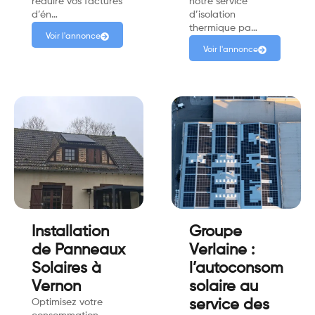
réduire vos factures
notre service
d’én…
d’isolation
thermique pa…
Voir l'annonce
Voir l'annonce
Installation
Groupe
de Panneaux
Verlaine :
Solaires à
l’autoconsommat
Vernon
solaire au
Optimisez votre
service des