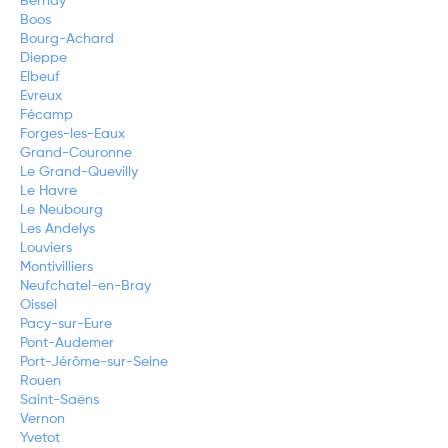
Bernay
Boos
Bourg-Achard
Dieppe
Elbeuf
Evreux
Fécamp
Forges-les-Eaux
Grand-Couronne
Le Grand-Quevilly
Le Havre
Le Neubourg
Les Andelys
Louviers
Montivilliers
Neufchatel-en-Bray
Oissel
Pacy-sur-Eure
Pont-Audemer
Port-Jérôme-sur-Seine
Rouen
Saint-Saëns
Vernon
Yvetot