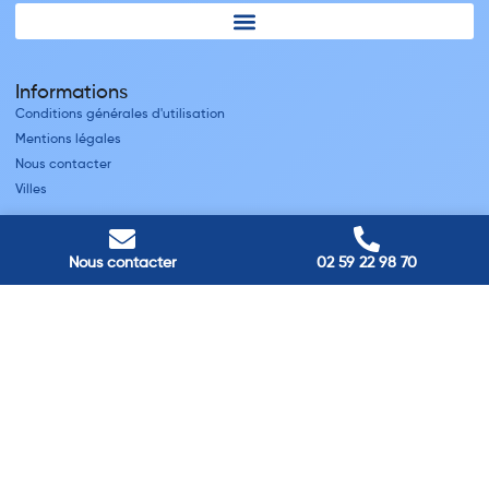
Informations
Conditions générales d'utilisation
Mentions légales
Nous contacter
Villes
Nos adresses
Nous contacter
02 59 22 98 70
Louviers
45 avenue Winston Churchill, Louviers, France
Pont-Audemer
9 Rue du Président Georges Pompidou, Pont-Audemer, France
Rouen
40 rue St Sever, Rouen, France
Agence de
Pont-Audemer