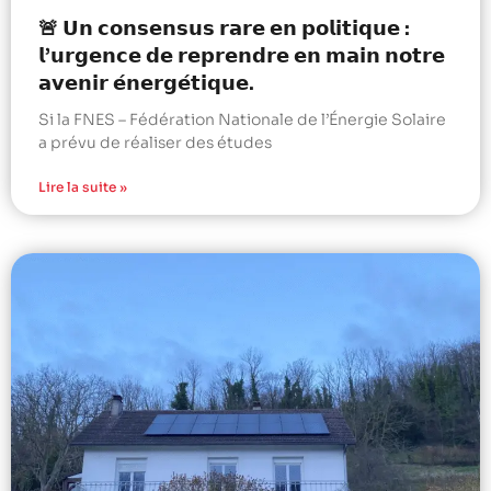
🚨 𝗨𝗻 𝗰𝗼𝗻𝘀𝗲𝗻𝘀𝘂𝘀 𝗿𝗮𝗿𝗲 𝗲𝗻 𝗽𝗼𝗹𝗶𝘁𝗶𝗾𝘂𝗲 :
𝗹’𝘂𝗿𝗴𝗲𝗻𝗰𝗲 𝗱𝗲 𝗿𝗲𝗽𝗿𝗲𝗻𝗱𝗿𝗲 𝗲𝗻 𝗺𝗮𝗶𝗻 𝗻𝗼𝘁𝗿𝗲
𝗮𝘃𝗲𝗻𝗶𝗿 𝗲́𝗻𝗲𝗿𝗴𝗲́𝘁𝗶𝗾𝘂𝗲.
Si la FNES – Fédération Nationale de l’Énergie Solaire
a prévu de réaliser des études
Lire la suite »