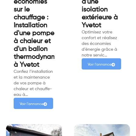
économies
d'une
sur le
isolation
chauffage :
extérieure à
Installation
Yvetot
d'une pompe
Optimisez votre
confort et réalisez
à chaleur et
des économies
d'un ballon
d’énergie grâce à
notre servic…
thermodynamique
à Yvetot
Voir l'annonce
Confiez l’installation
et la maintenance
de vos pompe à
chaleur et chauffe-
eau à…
Voir l'annonce