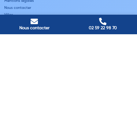
Mentions légales
Nous contacter
Villes
Nous contacter
02 59 22 98 70
Nos adresses
Louviers
45 avenue Winston Churchill, Louviers, France
Pont-Audemer
9 Rue du Président Georges Pompidou, Pont-Audemer, France
Rouen
40 rue St Sever, Rouen, France
Agence de
Pont-Audemer
06 99 87 70 91