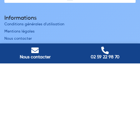
Informations
Conditions générales d'utilisation
Mentions légales
Nous contacter
Villes
Nous contacter
02 59 22 98 70
Nos adresses
Louviers
45 avenue Winston Churchill, Louviers, France
Pont-Audemer
9 Rue du Président Georges Pompidou, Pont-Audemer, France
Rouen
40 rue St Sever, Rouen, France
Agence de
Pont-Audemer
06 99 87 70 91