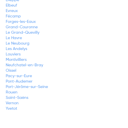
Elbeuf
Evreux
Fécamp
Forges-les-Eaux
Grand-Couronne
Le Grand-Quevilly
Le Havre
Le Neubourg
Les Andelys
Louviers
Montivilliers
Neufchatel-en-Bray
Oissel
Pacy-sur-Eure
Pont-Audemer
Port-Jérôme-sur-Seine
Rouen
Saint-Saëns
Vernon
Yvetot