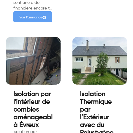
sont une aide
financière encore t…
Voir l'annonce
Isolation par
Isolation
l'intérieur de
Thermique
combles
par
aménageables
l’Extérieur
à Évreux
avec du
Isolation par