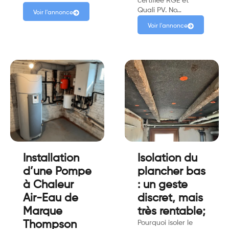
certifiée RGE et
Quali PV. No…
Voir l'annonce
Voir l'annonce
Installation
Isolation du
d’une Pompe
plancher bas
à Chaleur
: un geste
Air-Eau de
discret, mais
Marque
très rentable;
Thompson
Pourquoi isoler le