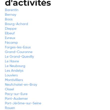
d'activités
Barentin
Bernay
Boos
Bourg-Achard
Dieppe
Elbeuf
Evreux
Fécamp
Forges-les-Eaux
Grand-Couronne
Le Grand-Quevilly
Le Havre
Le Neubourg
Les Andelys
Louviers
Montivilliers
Neufchatel-en-Bray
Oissel
Pacy-sur-Eure
Pont-Audemer
Port-Jérôme-sur-Seine
Rouen