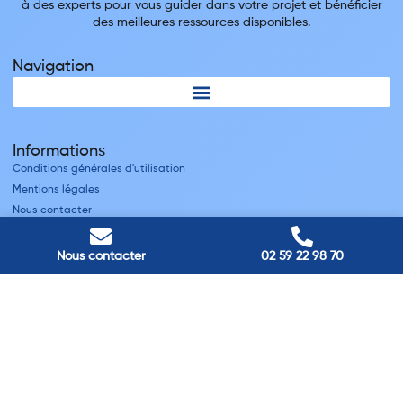
à des experts pour vous guider dans votre projet et bénéficier
des meilleures ressources disponibles.
Navigation
Informations
Conditions générales d'utilisation
Mentions légales
Nous contacter
Villes
Nous contacter
02 59 22 98 70
Nos adresses
Louviers
45 avenue Winston Churchill, Louviers, France
Pont-Audemer
9 Rue du Président Georges Pompidou, Pont-Audemer, France
Rouen
40 rue St Sever, Rouen, France