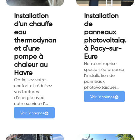
Installation
Installation
d'un chauffe
de
eau
panneaux
thermodynamique
photovoltaïques
et d'une
à Pacy-sur-
pompe à
Eure
chaleur au
Notre entreprise
spécialisée propose
Havre
l’installation de
Optimisez votre
panneaux
confort et réduisez
photovoltaïques…
vos factures
Voir l'annonce
d’énergie avec
notre service d’…
Voir l'annonce