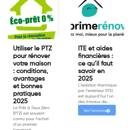
Utiliser le PTZ
ITE et aides
pour rénover
financières :
votre maison
ce qu’il faut
: conditions,
savoir en
avantages
2025
et bonnes
L’isolation thermique
par l’extérieur (ITE)
pratiques
est aujourd’hui l’un
2025
des travaux de…
Le Prêt à Taux Zéro
Voir l'annonce
(PTZ) est souvent
connu pour l’achat
d’un premier
logement….