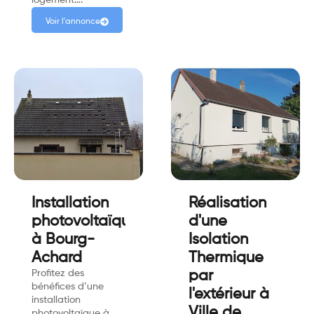
Voir l'annonce
Installation
Réalisation
photovoltaïque
d'une
à Bourg-
Isolation
Achard
Thermique
Profitez des
par
bénéfices d’une
l'extérieur à
installation
Ville de
photovoltaïque à