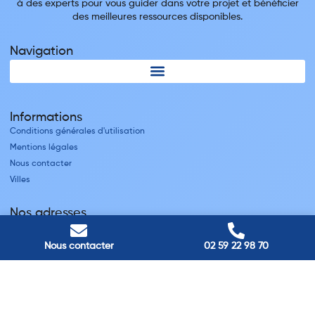
à des experts pour vous guider dans votre projet et bénéficier
des meilleures ressources disponibles.
Navigation
Informations
Conditions générales d'utilisation
Mentions légales
Nous contacter
Villes
Nos adresses
Louviers
45 avenue Winston Churchill, Louviers, France
Nous contacter
02 59 22 98 70
Pont-Audemer
9 Rue du Président Georges Pompidou, Pont-Audemer, France
Rouen
40 rue St Sever, Rouen, France