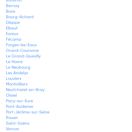
Barentin
Bernay
Boos
Bourg-Achard
Dieppe
Elbeuf
Evreux
Fécamp
Forges-les-Eaux
Grand-Couronne
Le Grand-Quevilly
Le Havre
Le Neubourg
Les Andelys
Louviers
Montivilliers
Neufchatel-en-Bray
Oissel
Pacy-sur-Eure
Pont-Audemer
Port-Jérôme-sur-Seine
Rouen
Saint-Saëns
Vernon