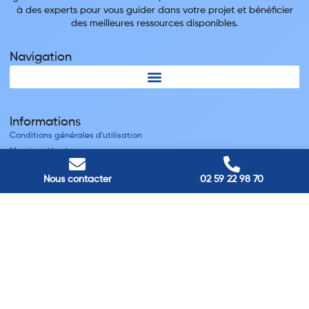
à des experts pour vous guider dans votre projet et bénéficier
des meilleures ressources disponibles.
Navigation
Informations
Conditions générales d'utilisation
Mentions légales
Nous contacter
Nous contacter
02 59 22 98 70
Villes
Nos adresses
Louviers
45 avenue Winston Churchill, Louviers, France
Pont-Audemer
9 Rue du Président Georges Pompidou, Pont-Audemer, France
Rouen
40 rue St Sever, Rouen, France