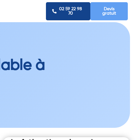
02 59 22 98
Devis
70
gratuit
lable à