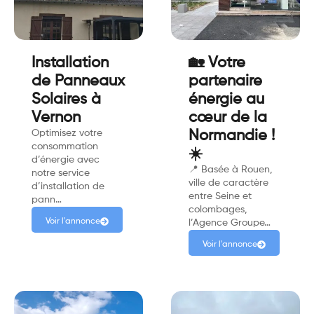
Installation
🏡 Votre
de Panneaux
partenaire
Solaires à
énergie au
Vernon
cœur de la
Optimisez votre
Normandie !
consommation
☀️
d’énergie avec
📍 Basée à Rouen,
notre service
ville de caractère
d’installation de
entre Seine et
pann…
colombages,
Voir l'annonce
l’Agence Groupe…
Voir l'annonce