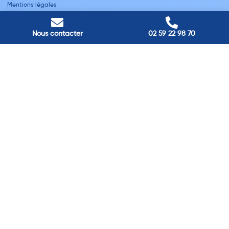
Mentions légales
Nous contacter
Villes
Nous contacter
02 59 22 98 70
Nos adresses
Louviers
45 avenue Winston Churchill, Louviers, France
Pont-Audemer
9 Rue du Président Georges Pompidou, Pont-Audemer, France
Rouen
40 rue St Sever, Rouen, France
Agence de
Pont-Audemer
06 99 87 70 91