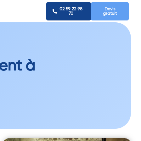
02 59 22 98
Devis
70
gratuit
ent à