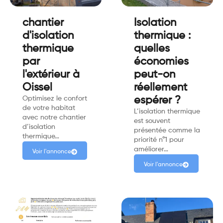
chantier
Isolation
d'isolation
thermique :
thermique
quelles
par
économies
l'extérieur à
peut-on
Oissel
réellement
Optimisez le confort
espérer ?
de votre habitat
L’isolation thermique
avec notre chantier
est souvent
d’isolation
présentée comme la
thermique…
priorité n°1 pour
améliorer…
Voir l'annonce
Voir l'annonce