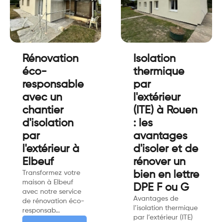
Rénovation
Isolation
éco-
thermique
responsable
par
avec un
l'extérieur
chantier
(ITE) à Rouen
d'isolation
: les
par
avantages
l'extérieur à
d'isoler et de
Elbeuf
rénover un
Transformez votre
bien en lettre
maison à Elbeuf
DPE F ou G
avec notre service
Avantages de
de rénovation éco-
l’isolation thermique
responsab…
par l’extérieur (ITE)