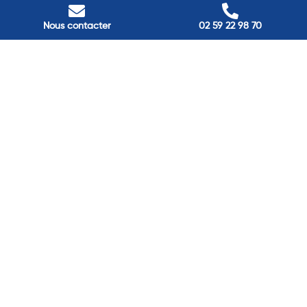
Nous contacter
Villes
Nous contacter
02 59 22 98 70
Nos adresses
Louviers
45 avenue Winston Churchill, Louviers, France
Pont-Audemer
9 Rue du Président Georges Pompidou, Pont-Audemer, France
Rouen
40 rue St Sever, Rouen, France
Agence de
Pont-Audemer
06 99 87 70 91