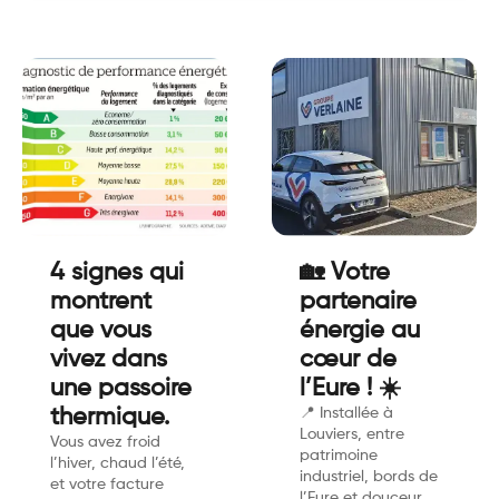
4 signes qui
🏡 Votre
montrent
partenaire
que vous
énergie au
vivez dans
cœur de
une passoire
l’Eure ! ☀️
thermique.
📍 Installée à
Louviers, entre
Vous avez froid
patrimoine
l’hiver, chaud l’été,
industriel, bords de
et votre facture
l’Eure et douceur…