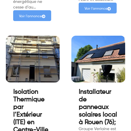
énergétique ne
cesse d’au…
Voir l'annonce
Voir l'annonce
Isolation
Installateur
Thermique
de
par
panneaux
l’Extérieur
solaires local
(ITE) en
à Rouen (76);
Centre-Ville
Groupe Verlaine est