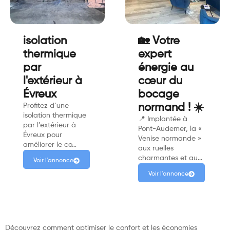
isolation
🏡 Votre
thermique
expert
par
énergie au
l'extérieur à
cœur du
Évreux
bocage
Profitez d’une
normand ! ☀️
isolation thermique
📍 Implantée à
par l’extérieur à
Pont-Audemer, la «
Évreux pour
Venise normande »
améliorer le co…
aux ruelles
charmantes et au…
Voir l'annonce
Voir l'annonce
Découvrez comment optimiser le confort et les économies