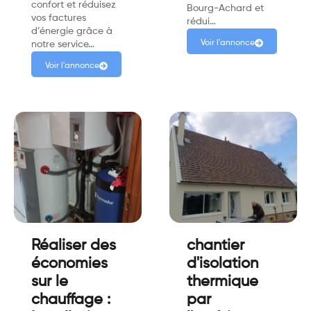
confort et réduisez
Bourg-Achard et
vos factures
rédui…
d’énergie grâce à
Voir l'annonce
notre service…
Voir l'annonce
Réaliser des
chantier
économies
d'isolation
sur le
thermique
chauffage :
par