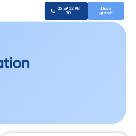
02 59 22 98
Devis
70
gratuit
ation