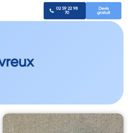
02 59 22 98
Devis
70
gratuit
Evreux