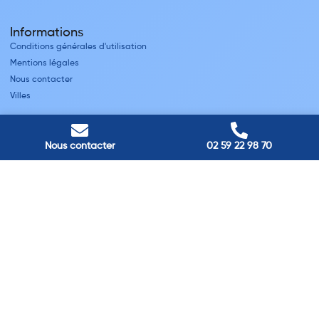
Informations
Conditions générales d'utilisation
Mentions légales
Nous contacter
Villes
Nos adresses
Louviers
Nous contacter
02 59 22 98 70
45 avenue Winston Churchill, Louviers, France
Pont-Audemer
9 Rue du Président Georges Pompidou, Pont-Audemer, France
Rouen
40 rue St Sever, Rouen, France
Agence de
Pont-Audemer
06 99 87 70 91