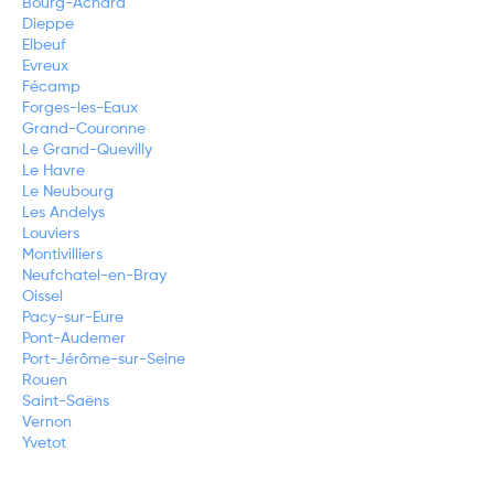
Bourg-Achard
Dieppe
Elbeuf
Evreux
Fécamp
Forges-les-Eaux
Grand-Couronne
Le Grand-Quevilly
Le Havre
Le Neubourg
Les Andelys
Louviers
Montivilliers
Neufchatel-en-Bray
Oissel
Pacy-sur-Eure
Pont-Audemer
Port-Jérôme-sur-Seine
Rouen
Saint-Saëns
Vernon
Yvetot