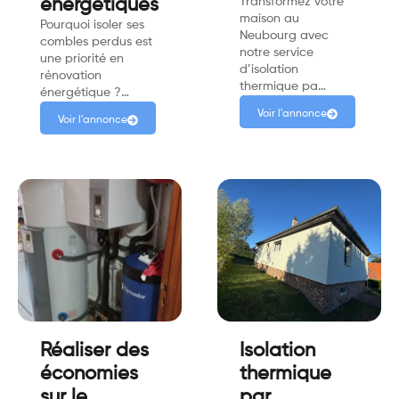
énergétiques
Transformez votre
maison au
Pourquoi isoler ses
Neubourg avec
combles perdus est
notre service
une priorité en
d’isolation
rénovation
thermique pa…
énergétique ?…
Voir l'annonce
Voir l'annonce
Réaliser des
Isolation
économies
thermique
sur le
par