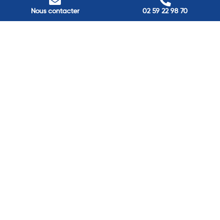
Nos adresses
Nous contacter
02 59 22 98 70
Louviers
45 avenue Winston Churchill, Louviers, France
Pont-Audemer
9 Rue du Président Georges Pompidou, Pont-Audemer, France
Rouen
40 rue St Sever, Rouen, France
Agence de
Pont-Audemer
06 99 87 70 91
Agence de
Louviers
06 13 13 08 52