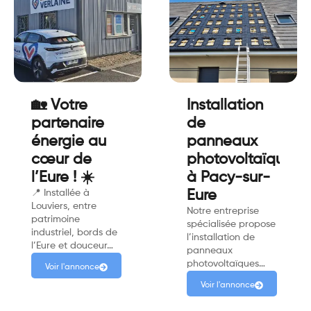
🏡 Votre
Installation
partenaire
de
énergie au
panneaux
cœur de
photovoltaïques
l’Eure ! ☀️
à Pacy-sur-
📍 Installée à
Eure
Louviers, entre
Notre entreprise
patrimoine
spécialisée propose
industriel, bords de
l’installation de
l’Eure et douceur…
panneaux
photovoltaïques…
Voir l'annonce
Voir l'annonce