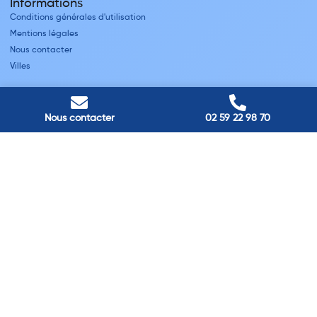
Informations
Conditions générales d'utilisation
Mentions légales
Nous contacter
Villes
Nos adresses
Louviers
Nous contacter
02 59 22 98 70
45 avenue Winston Churchill, Louviers, France
Pont-Audemer
9 Rue du Président Georges Pompidou, Pont-Audemer, France
Rouen
40 rue St Sever, Rouen, France
Agence de
Pont-Audemer
06 99 87 70 91