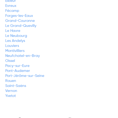
Elbeuf
Evreux
Fécamp
Forges-les-Eaux
Grand-Couronne
Le Grand-Quevilly
Le Havre
Le Neubourg
Les Andelys
Louviers
Montivilliers
Neufchatel-en-Bray
Oissel
Pacy-sur-Eure
Pont-Audemer
Port-Jérôme-sur-Seine
Rouen
Saint-Saëns
Vernon
Yvetot