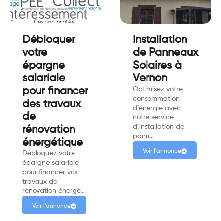
Débloquer
Installation
votre
de Panneaux
épargne
Solaires à
salariale
Vernon
pour financer
Optimisez votre
consommation
des travaux
d’énergie avec
de
notre service
d’installation de
rénovation
pann…
énergétique
Voir l'annonce
Débloquez votre
épargne salariale
pour financer vos
travaux de
rénovation énergé…
Voir l'annonce