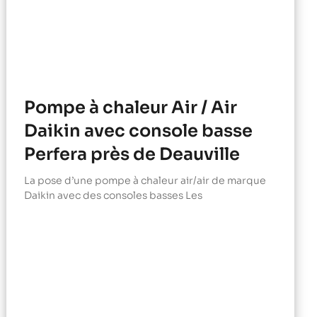
Pompe à chaleur Air / Air
Daikin avec console basse
Perfera près de Deauville
La pose d’une pompe à chaleur air/air de marque
Daikin avec des consoles basses Les