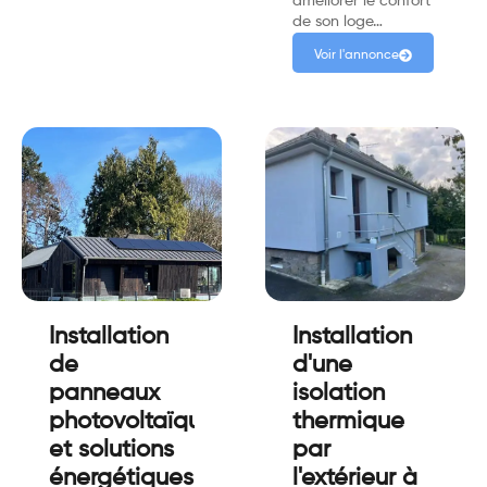
améliorer le confort
de son loge…
Voir l'annonce
Installation
Installation
de
d'une
panneaux
isolation
photovoltaïques
thermique
et solutions
par
énergétiques
l'extérieur à