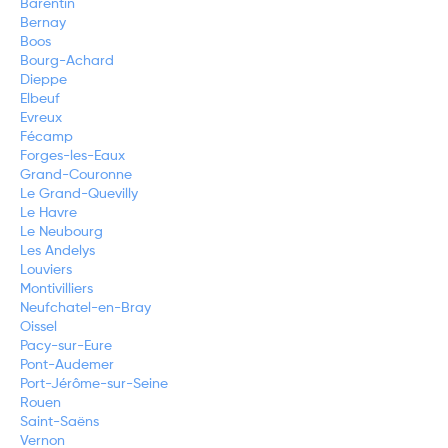
Barentin
Bernay
Boos
Bourg-Achard
Dieppe
Elbeuf
Evreux
Fécamp
Forges-les-Eaux
Grand-Couronne
Le Grand-Quevilly
Le Havre
Le Neubourg
Les Andelys
Louviers
Montivilliers
Neufchatel-en-Bray
Oissel
Pacy-sur-Eure
Pont-Audemer
Port-Jérôme-sur-Seine
Rouen
Saint-Saëns
Vernon