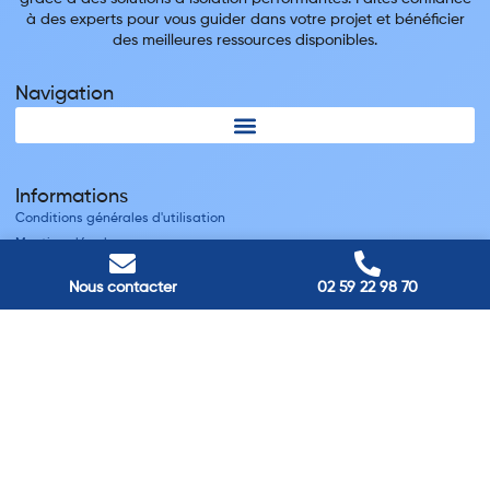
à des experts pour vous guider dans votre projet et bénéficier
des meilleures ressources disponibles.
Navigation
Informations
Conditions générales d'utilisation
Mentions légales
Nous contacter
Nous contacter
02 59 22 98 70
Villes
Nos adresses
Louviers
45 avenue Winston Churchill, Louviers, France
Pont-Audemer
9 Rue du Président Georges Pompidou, Pont-Audemer, France
Rouen
40 rue St Sever, Rouen, France