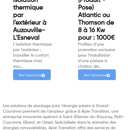
isolation
(Produit +
thermique
Pose)
par
Atlantic ou
l'extérieur à
Thomson de
Auzouville-
8 à 16 Kw
L'Esneval
pour : 1000€
L’isolation thermique
Profitez d’une
par l’extérieur :
promotion exclusive
travailler le confort
pour l’installation
thermique chez
d’une pompe à
vou…
chaleur de…
Voir l'annonce
Voir l'annonce
Les solutions de stockage pour l’énergie solaire à Grand-
Couronne prennent de l’ampleur grâce à Apie Transition, une
entreprise innovante opérant à Saint-Étienne-du-Rouvray, Petit-
Couronne, Elbeuf, et Oissel. Spécialisée dans le domaine des
énergies renouvelables, Apie Transition offre des services de