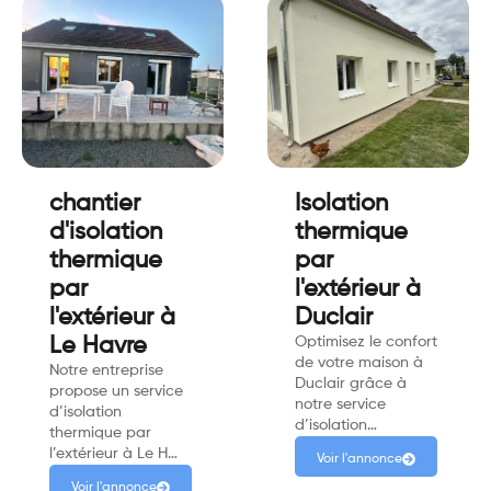
chantier
Isolation
d'isolation
thermique
thermique
par
par
l'extérieur à
l'extérieur à
Duclair
Le Havre
Optimisez le confort
de votre maison à
Notre entreprise
Duclair grâce à
propose un service
notre service
d’isolation
d’isolation…
thermique par
l’extérieur à Le H…
Voir l'annonce
Voir l'annonce