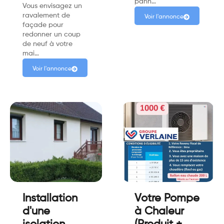
pann…
Vous envisagez un
ravalement de
Voir l'annonce
façade pour
redonner un coup
de neuf à votre
mai…
Voir l'annonce
Installation
Votre Pompe
d'une
à Chaleur