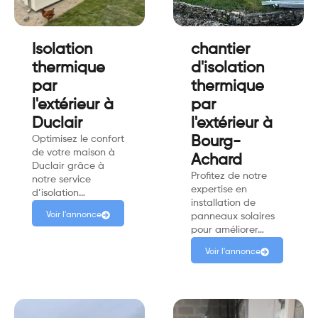
Isolation
chantier
thermique
d'isolation
par
thermique
l'extérieur à
par
Duclair
l'extérieur à
Optimisez le confort
Bourg-
de votre maison à
Achard
Duclair grâce à
Profitez de notre
notre service
expertise en
d’isolation…
installation de
Voir l'annonce
panneaux solaires
pour améliorer…
Voir l'annonce