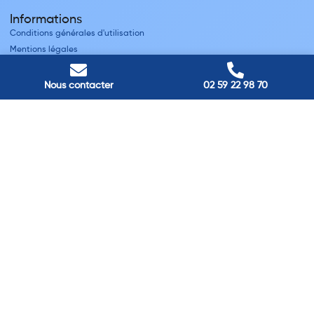
Informations
Conditions générales d'utilisation
Mentions légales
Nous contacter
Villes
Nous contacter
02 59 22 98 70
Nos adresses
Louviers
45 avenue Winston Churchill, Louviers, France
Pont-Audemer
9 Rue du Président Georges Pompidou, Pont-Audemer, France
Rouen
40 rue St Sever, Rouen, France
Agence de
Pont-Audemer
06 99 87 70 91