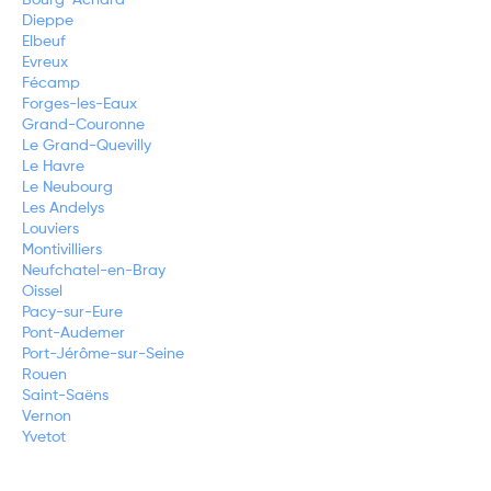
Dieppe
Elbeuf
Evreux
Fécamp
Forges-les-Eaux
Grand-Couronne
Le Grand-Quevilly
Le Havre
Le Neubourg
Les Andelys
Louviers
Montivilliers
Neufchatel-en-Bray
Oissel
Pacy-sur-Eure
Pont-Audemer
Port-Jérôme-sur-Seine
Rouen
Saint-Saëns
Vernon
Yvetot