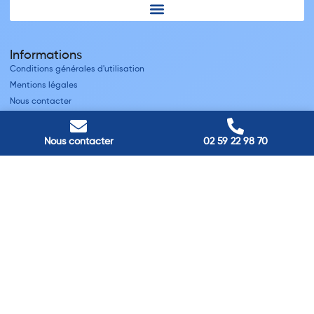
Informations
Conditions générales d'utilisation
Mentions légales
Nous contacter
Villes
Nous contacter
02 59 22 98 70
Nos adresses
Louviers
45 avenue Winston Churchill, Louviers, France
Pont-Audemer
9 Rue du Président Georges Pompidou, Pont-Audemer, France
Rouen
40 rue St Sever, Rouen, France
Agence de
Pont-Audemer