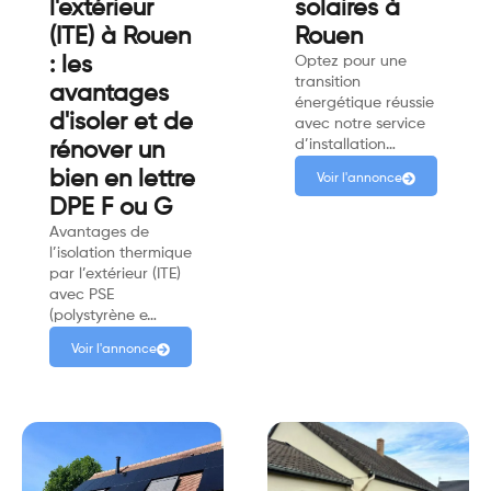
l'extérieur
solaires à
(ITE) à Rouen
Rouen
: les
Optez pour une
transition
avantages
énergétique réussie
d'isoler et de
avec notre service
d’installation…
rénover un
bien en lettre
Voir l'annonce
DPE F ou G
Avantages de
l’isolation thermique
par l’extérieur (ITE)
avec PSE
(polystyrène e…
Voir l'annonce