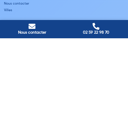
Nous contacter
Villes
Nos adresses
Louviers
Nous contacter
02 59 22 98 70
45 avenue Winston Churchill, Louviers, France
Pont-Audemer
9 Rue du Président Georges Pompidou, Pont-Audemer, France
Rouen
40 rue St Sever, Rouen, France
Agence de
Pont-Audemer
06 99 87 70 91