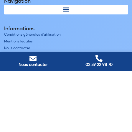
Navigation
Informations
Conditions générales d'utilisation
Mentions légales
Nous contacter
Villes
Nous contacter
02 59 22 98 70
Nos adresses
Louviers
45 avenue Winston Churchill, Louviers, France
Pont-Audemer
9 Rue du Président Georges Pompidou, Pont-Audemer, France
Rouen
40 rue St Sever, Rouen, France
Agence de
Pont-Audemer