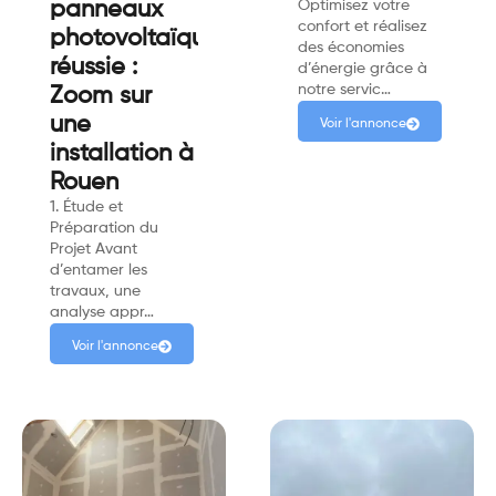
panneaux
Optimisez votre
confort et réalisez
photovoltaïques
des économies
réussie :
d’énergie grâce à
notre servic…
Zoom sur
une
Voir l'annonce
installation à
Rouen
1. Étude et
Préparation du
Projet Avant
d’entamer les
travaux, une
analyse appr…
Voir l'annonce