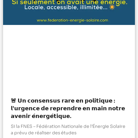
🚨 𝗨𝗻 𝗰𝗼𝗻𝘀𝗲𝗻𝘀𝘂𝘀 𝗿𝗮𝗿𝗲 𝗲𝗻 𝗽𝗼𝗹𝗶𝘁𝗶𝗾𝘂𝗲 :
𝗹’𝘂𝗿𝗴𝗲𝗻𝗰𝗲 𝗱𝗲 𝗿𝗲𝗽𝗿𝗲𝗻𝗱𝗿𝗲 𝗲𝗻 𝗺𝗮𝗶𝗻 𝗻𝗼𝘁𝗿𝗲
𝗮𝘃𝗲𝗻𝗶𝗿 𝗲́𝗻𝗲𝗿𝗴𝗲́𝘁𝗶𝗾𝘂𝗲.
Si la FNES – Fédération Nationale de l’Énergie Solaire
a prévu de réaliser des études