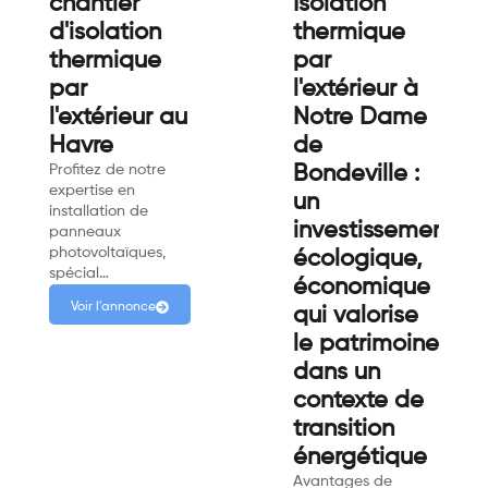
chantier
Isolation
d'isolation
thermique
thermique
par
par
l'extérieur à
l'extérieur au
Notre Dame
Havre
de
Profitez de notre
Bondeville :
expertise en
un
installation de
investissement
panneaux
photovoltaïques,
écologique,
spécial…
économique
Voir l'annonce
qui valorise
le patrimoine
dans un
contexte de
transition
énergétique
Avantages de