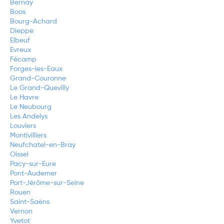
Bernay
Boos
Bourg-Achard
Dieppe
Elbeuf
Evreux
Fécamp
Forges-les-Eaux
Grand-Couronne
Le Grand-Quevilly
Le Havre
Le Neubourg
Les Andelys
Louviers
Montivilliers
Neufchatel-en-Bray
Oissel
Pacy-sur-Eure
Pont-Audemer
Port-Jérôme-sur-Seine
Rouen
Saint-Saëns
Vernon
Yvetot