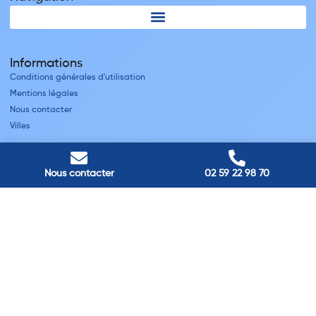
Informations
Conditions générales d'utilisation
Mentions légales
Nous contacter
Villes
Nos adresses
Nous contacter
02 59 22 98 70
Louviers
45 avenue Winston Churchill, Louviers, France
Pont-Audemer
9 Rue du Président Georges Pompidou, Pont-Audemer, France
Rouen
40 rue St Sever, Rouen, France
Agence de
Pont-Audemer